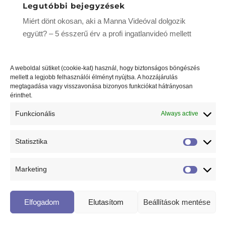
Legutóbbi bejegyzések
Miért dönt okosan, aki a Manna Videóval dolgozik
együtt? – 5 ésszerű érv a profi ingatlanvideó mellett
5 érv, hogy miért előnyös a profi ingatlanvideó
készítése
A weboldal sütiket (cookie-kat) használ, hogy biztonságos böngészés
mellett a legjobb felhasználói élményt nyújtsa. A hozzájárulás
Az ingatlanvideózás és fotózás néhány egyszerű
megtagadása vagy visszavonása bizonyos funkciókat hátrányosan
lépésben
érinthet.
Rest-ART
Funkcionális
Always active
Statisztika
Statiszti
© 2018 Minden jog fenntartva! Design by
Runyai Studio
Marketing
Marketi
Elfogadom
Elutasítom
Beállítások mentése