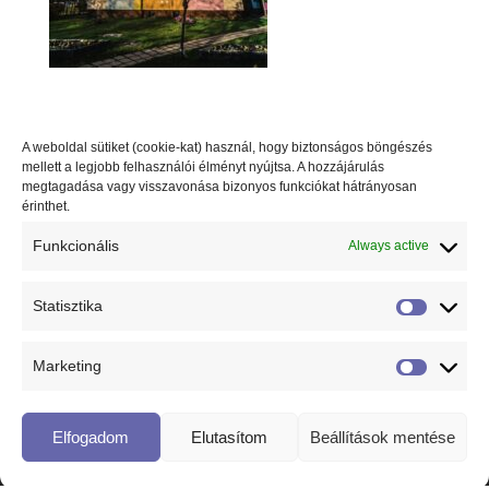
Legutóbbi bejegyzések
A weboldal sütiket (cookie-kat) használ, hogy biztonságos böngészés
Miért dönt okosan, aki a Manna Videóval dolgozik
mellett a legjobb felhasználói élményt nyújtsa. A hozzájárulás
együtt? – 5 ésszerű érv a profi ingatlanvideó mellett
megtagadása vagy visszavonása bizonyos funkciókat hátrányosan
érinthet.
5 érv, hogy miért előnyös a profi ingatlanvideó
készítése
Funkcionális
Always active
Az ingatlanvideózás és fotózás néhány egyszerű
Statisztika
lépésben
Statiszti
Rest-ART
Marketing
Marketi
Elfogadom
Elutasítom
Beállítások mentése
© 2018 Minden jog fenntartva! Design by
Runyai Studio