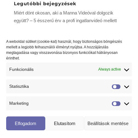
Legutóbbi bejegyzések
Miért dönt okosan, aki a Manna Videóval dolgozik
együtt? – 5 ésszerű érv a profi ingatlanvideó mellett
5 érv, hogy miért előnyös a profi ingatlanvideó
készítése
A weboldal sütiket (cookie-kat) használ, hogy biztonságos böngészés
mellett a legjobb felhasználói élményt nyújtsa. A hozzájárulás
Az ingatlanvideózás és fotózás néhány egyszerű
megtagadása vagy visszavonása bizonyos funkciókat hátrányosan
lépésben
érinthet.
Rest-ART
Funkcionális
Always active
Statisztika
Statiszti
© 2018 Minden jog fenntartva! Design by
Runyai Studio
Marketing
Marketi
Elfogadom
Elutasítom
Beállítások mentése