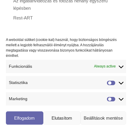
Az ingatlanvideózás és fotózás néhány egyszerű
lépésben
Rest-ART
A weboldal sütiket (cookie-kat) használ, hogy biztonságos böngészés
mellett a legjobb felhasználói élményt nyújtsa. A hozzájárulás
© 2018 Minden jog fenntartva! Design by
Runyai Studio
megtagadása vagy visszavonása bizonyos funkciókat hátrányosan
érinthet.
Funkcionális
Always active
Statisztika
Statiszti
Marketing
Marketi
Elfogadom
Elutasítom
Beállítások mentése